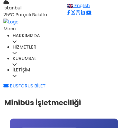
English
İstanbul
25°C
Parçalı Bulutlu
Menü
HAKKIMIZDA
HİZMETLER
KURUMSAL
İLETİŞİM
BUSFORUS BİLET
Minibüs İşletmeciliği